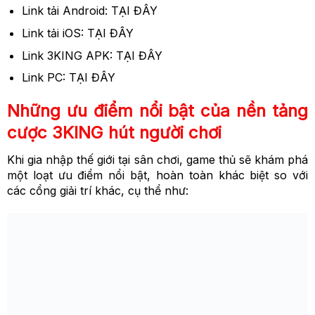
Link tải Android: TẠI ĐÂY
Link tải iOS: TẠI ĐÂY
Link 3KING APK: TẠI ĐÂY
Link PC: TẠI ĐÂY
Những ưu điểm nổi bật của nền tảng
cược 3KING hút người chơi
Khi gia nhập thế giới tại sân chơi, game thủ sẽ khám phá
một loạt ưu điểm nổi bật, hoàn toàn khác biệt so với
các cổng giải trí khác, cụ thể như: