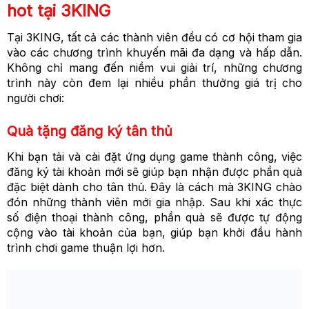
hot tại 3KING
Tại 3KING, tất cả các thành viên đều có cơ hội tham gia
vào các chương trình khuyến mãi đa dạng và hấp dẫn.
Không chỉ mang đến niềm vui giải trí, những chương
trình này còn đem lại nhiều phần thưởng giá trị cho
người chơi:
Quà tặng đăng ký tân thủ
Khi bạn tải và cài đặt ứng dụng game thành công, việc
đăng ký tài khoản mới sẽ giúp bạn nhận được phần quà
đặc biệt dành cho tân thủ. Đây là cách mà 3KING chào
đón những thành viên mới gia nhập. Sau khi xác thực
số điện thoại thành công, phần quà sẽ được tự động
cộng vào tài khoản của bạn, giúp bạn khởi đầu hành
trình chơi game thuận lợi hơn.