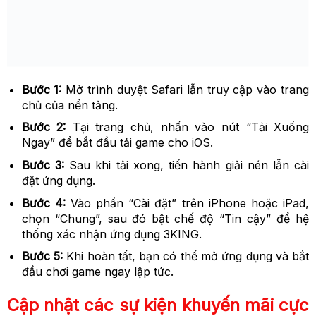
Bước 1:
Mở trình duyệt Safari lẫn truy cập vào trang
chủ của nền tảng.
Bước 2:
Tại trang chủ, nhấn vào nút “Tải Xuống
Ngay” để bắt đầu tải game cho iOS.
Bước 3:
Sau khi tải xong, tiến hành giải nén lẫn cài
đặt ứng dụng.
Bước 4:
Vào phần “Cài đặt” trên iPhone hoặc iPad,
chọn “Chung”, sau đó bật chế độ “Tin cậy” để hệ
thống xác nhận ứng dụng 3KING.
Bước 5:
Khi hoàn tất, bạn có thể mở ứng dụng và bắt
đầu chơi game ngay lập tức.
Cập nhật các sự kiện khuyến mãi cực