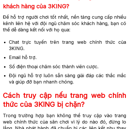
khách hàng của 3KING?
Để hỗ trợ người chơi tốt nhất, nền tảng cung cấp nhiều
kênh liên hệ với đội ngũ chăm sóc khách hàng, bạn có
thể dễ dàng kết nối với họ qua:
Chat trực tuyến trên trang web chính thức của
3KING.
Email hỗ trợ.
Số điện thoại chăm sóc thành viên cược.
Đội ngũ hỗ trợ luôn sẵn sàng giải đáp các thắc mắc
và giúp đỡ bạn nhanh chóng.
Cách truy cập nếu trang web chính
thức của 3KING bị chặn?
Trong trường hợp bạn không thể truy cập vào trang
web chính thức của sân chơi vì lý do nào đó, đừng lo
lắng. Nhà phát hành đã chuẩn bị các liên kết phụ thay