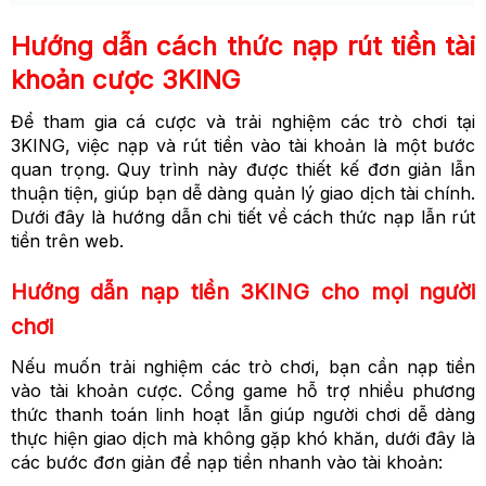
Hướng dẫn cách thức nạp rút tiền tài
khoản cược 3KING
Để tham gia cá cược và trải nghiệm các trò chơi tại
3KING, việc nạp và rút tiền vào tài khoản là một bước
quan trọng. Quy trình này được thiết kế đơn giản lẫn
thuận tiện, giúp bạn dễ dàng quản lý giao dịch tài chính.
Dưới đây là hướng dẫn chi tiết về cách thức nạp lẫn rút
tiền trên web.
Hướng dẫn nạp tiền 3KING cho mọi người
chơi
Nếu muốn trải nghiệm các trò chơi, bạn cần nạp tiền
vào tài khoản cược. Cổng game hỗ trợ nhiều phương
thức thanh toán linh hoạt lẫn giúp người chơi dễ dàng
thực hiện giao dịch mà không gặp khó khăn, dưới đây là
các bước đơn giản để nạp tiền nhanh vào tài khoản: