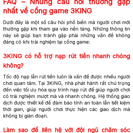
FAQ – Những câu hỏi thường gặp
nhất về cổng game 3KING
Dưới đây là một số câu hỏi phổ biến mà người chơi mới
thường gặp khi tham gia vào nền tảng. Những thông tin
này sẽ giúp bạn tránh gặp phải những vấn đề không
đáng có khi trải nghiệm tại cổng game:
3KING có hỗ trợ nạp rút tiền nhanh chóng
không?
Tốc độ nạp lẫn rút tiền luôn là vấn đề được nhiều người
chơi quan tâm. Tại 3KING, nhà phát hành rất chú trọng
đến việc tối ưu hóa quy trình nạp rút để giúp người chơi
có trải nghiệm mượt mà và nhanh chóng. Hệ thống giao
dịch được thiết kế để đảm bảo tính an toàn lẫn tiết kiệm
thời gian, giúp người chơi thực hiện các giao dịch mà
không bị gián đoạn.
Làm sao để liên hệ với đội ngũ chăm sóc