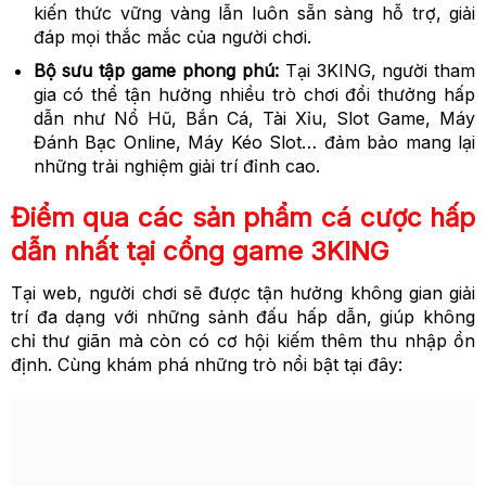
kiến thức vững vàng lẫn luôn sẵn sàng hỗ trợ, giải
đáp mọi thắc mắc của người chơi.
Bộ sưu tập game phong phú:
Tại 3KING, người tham
gia có thể tận hưởng nhiều trò chơi đổi thưởng hấp
dẫn như Nổ Hũ, Bắn Cá, Tài Xỉu, Slot Game, Máy
Đánh Bạc Online, Máy Kéo Slot… đảm bảo mang lại
những trải nghiệm giải trí đỉnh cao.
Điểm qua các sản phẩm cá cược hấp
dẫn nhất tại cổng game 3KING
Tại web, người chơi sẽ được tận hưởng không gian giải
trí đa dạng với những sảnh đấu hấp dẫn, giúp không
chỉ thư giãn mà còn có cơ hội kiếm thêm thu nhập ổn
định. Cùng khám phá những trò nổi bật tại đây: