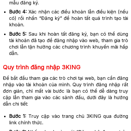
mẫu đăng ký.
Bước 4:
Xác nhận các điều khoản lẫn điều kiện (nếu
có) rồi nhấn “Đăng ký” để hoàn tất quá trình tạo tài
khoản.
Bước 5:
Sau khi hoàn tất đăng ký, bạn có thể dùng
tài khoản đã tạo để đăng nhập vào web, tham gia trò
chơi lẫn tận hưởng các chương trình khuyến mãi hấp
dẫn.
Quy trình đăng nhập 3KING
Để bắt đầu tham gia các trò chơi tại web, bạn cần đăng
nhập vào tài khoản của mình. Quy trình đăng nhập rất
đơn giản, chỉ mất vài bước là bạn có thể dễ dàng truy
cập lẫn tham gia vào các sảnh đấu, dưới đây là hướng
dẫn chi tiết:
Bước 1:
Truy cập vào trang chủ 3KING qua đường
link chính thức.