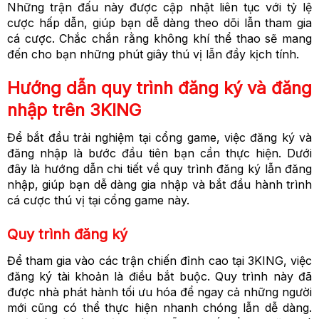
Những trận đấu này được cập nhật liên tục với tỷ lệ
cược hấp dẫn, giúp bạn dễ dàng theo dõi lẫn tham gia
cá cược. Chắc chắn rằng không khí thể thao sẽ mang
đến cho bạn những phút giây thú vị lẫn đầy kịch tính.
Hướng dẫn quy trình đăng ký và đăng
nhập trên 3KING
Để bắt đầu trải nghiệm tại cổng game, việc đăng ký và
đăng nhập là bước đầu tiên bạn cần thực hiện. Dưới
đây là hướng dẫn chi tiết về quy trình đăng ký lẫn đăng
nhập, giúp bạn dễ dàng gia nhập và bắt đầu hành trình
cá cược thú vị tại cổng game này.
Quy trình đăng ký
Để tham gia vào các trận chiến đỉnh cao tại 3KING, việc
đăng ký tài khoản là điều bắt buộc. Quy trình này đã
được nhà phát hành tối ưu hóa để ngay cả những người
mới cũng có thể thực hiện nhanh chóng lẫn dễ dàng.