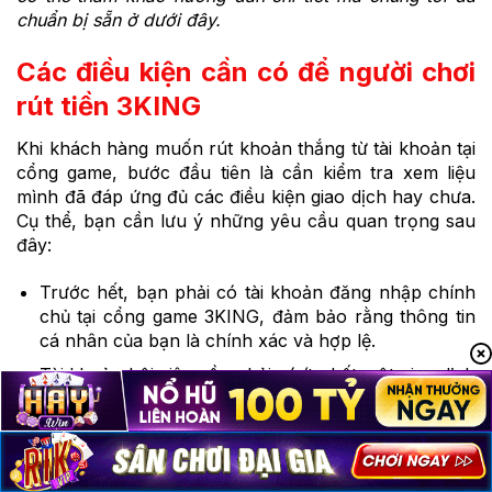
chuẩn bị sẵn ở dưới đây.
Các điều kiện cần có để người chơi
rút tiền 3KING
Khi khách hàng muốn rút khoản thắng từ tài khoản tại
cổng game, bước đầu tiên là cần kiểm tra xem liệu
mình đã đáp ứng đủ các điều kiện giao dịch hay chưa.
Cụ thể, bạn cần lưu ý những yêu cầu quan trọng sau
đây:
Trước hết, bạn phải có tài khoản đăng nhập chính
chủ tại cổng game 3KING, đảm bảo rằng thông tin
cá nhân của bạn là chính xác và hợp lệ.
Tài khoản hội viên cần phải có ít nhất một giao dịch
vào hệ thống, không quan trọng số tiền là bao
nhiêu, điều này giúp xác nhận bạn là người dùng
thực sự.
Bạn cần có lịch sử tham gia trò chơi để
rút tiền