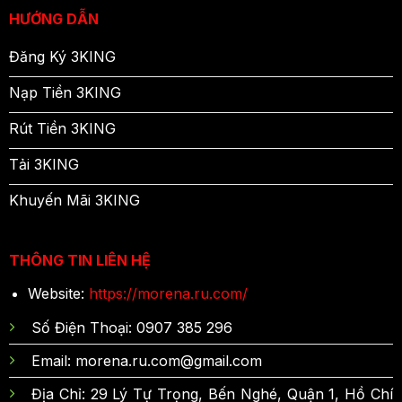
Saba Sport sảnh cược uy tín
HƯỚNG DẪN
UG Sport cá cược linh hoạt
Đăng Ký 3KING
UG Sport là một trong những nhà cung cấp cá
Nạp Tiền 3KING
cược thể thao danh tiếng, được biết đến với nền
tảng cá cược chuyên nghiệp và hệ thống tỷ lệ cược
Rút Tiền 3KING
cực kỳ cạnh tranh. Sảnh cược này không chỉ tập
Tải 3KING
trung vào bóng đá mà còn mở rộng ra nhiều bộ
môn thể thao khác như bóng rổ, quần vợt, bóng
Khuyến Mãi 3KING
chuyền, cầu lông, golf và thậm chí là thể thao điện
tử (eSports).
THÔNG TIN LIÊN HỆ
CMD Sport minh bạch uy tín
Website:
https://morena.ru.com/
CMD Sport là một trong những nhà cung cấp
iGaming hàng đầu tại khu vực Châu Á, chuyên về
Số Điện Thoại: 0907 385 296
cá cược thể thao trực tuyến. Điểm mạnh của CMD
Sport nằm ở hệ thống tỷ lệ cược minh bạch, cập
Email:
morena.ru.com@gmail.com
nhật liên tục theo diễn biến thực tế của trận đấu.
Địa Chỉ: 29 Lý Tự Trọng, Bến Nghé, Quận 1, Hồ Chí
Điều này giúp người chơi luôn có cơ hội tiếp cận với