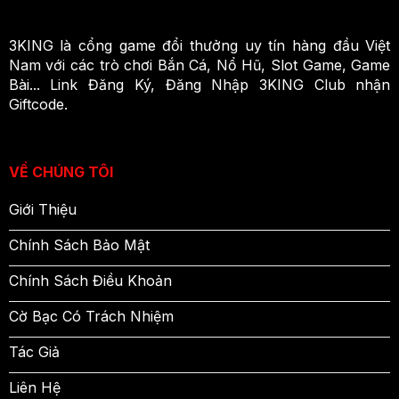
Giao diện hiện đại
3KING là cổng game đổi thưởng uy tín hàng đầu Việt
Nam với các trò chơi Bắn Cá, Nổ Hũ, Slot Game, Game
Nền tảng Casino 3KING được thiết kế theo phong
Bài... Link Đăng Ký, Đăng Nhập 3KING Club nhận
cách tối giản nhưng vô cùng tinh tế, giúp người chơi
Giftcode.
dễ dàng thao tác và tìm kiếm các trò chơi yêu thích
mà không mất nhiều thời gian.
Màu sắc hài hòa, bố cục hợp lý cùng hệ thống
VỀ CHÚNG TÔI
danh mục khoa học tạo nên trải nghiệm mượt mà,
Giới Thiệu
ngay cả với những người mới tiếp cận lần đầu. Bên
cạnh đó, tốc độ tải trang nhanh chóng, không có
Chính Sách Bảo Mật
tình trạng giật lag hay lỗi hiển thị, mang đến sự
thuận tiện tối đa khi chơi game.
Chính Sách Điều Khoản
Kho game phong phú đa dạng
Cờ Bạc Có Trách Nhiệm
Người chơi có thể khám phá hàng trăm tựa game
Tác Giả
hấp dẫn, từ những trò chơi bài kinh điển như
baccarat, Tài Xỉu, Xóc Đĩa, Bầu Cua đến các tựa
Liên Hệ