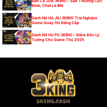
Bắn Cá JDB 3KING – Săn Thưởng Cực
Đỉnh, Chơi Là Mê
Sảnh Nổ Hũ JILI 3KING Trải Nghiệm
Game Quay Hũ Đẳng Cấp
Bầu Cua tại Casino 3KING
Sảnh Nổ Hũ PG 3KING – Điểm Đến Lý
Game Rồng Hổ
Tưởng Cho Game Thủ 2025
Rồng Hổ là trò chơi đối kháng mang tính tốc độ
cao, nơi người chơi có thể nhanh chóng xác định
kết quả và đặt cược một cách linh hoạt. Với tỷ lệ trả
thưởng hấp dẫn, Rồng Hổ tại Casino là lựa chọn
không thể bỏ lỡ cho những ai muốn tìm kiếm cảm
giác hồi hộp và cơ hội chiến thắng nhanh chóng.
Ưu điểm vượt trội của Casino
3KING
Dưới đây là phiên bản mở rộng của các ưu điểm,
đảm bảo nội dung chi tiết hơn: