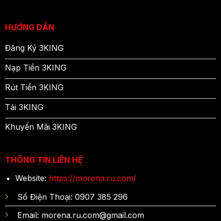
game hiện đại được cập nhật liên tục. Đặc biệt, mỗi
trò chơi đều có nhiều phiên bản với giao diện khác
nhau, giúp người chơi không cảm thấy nhàm chán.
HƯỚNG DẪN
Đăng Ký 3KING
Nạp Tiền 3KING
Rút Tiền 3KING
Tải 3KING
Khuyến Mãi 3KING
Kho game phong phú đa dạng
THÔNG TIN LIÊN HỆ
Hệ thống bảo mật tiên tiến
Website:
https://morena.ru.com/
Một trong những yếu tố quan trọng nhất khi tham
Số Điện Thoại: 0907 385 296
gia các nền tảng Casino trực tuyến chính là độ an
toàn của thông tin cá nhân và tài khoản. Casino
Email:
morena.ru.com@gmail.com