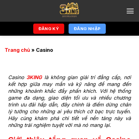
Chuyển
đến
nội
dung
ĐĂNG KÝ
ĐĂNG NHẬP
Trang chủ
»
Casino
Casino
3KING
là không gian giải trí đẳng cấp, nơi
kết hợp giữa may mắn và kỹ năng để mang đến
những khoảnh khắc đầy phấn khích. Với hệ thống
game đa dạng, giao diện tối ưu và nhiều chương
trình ưu đãi hấp dẫn, đây chính là điểm dừng chân
lý tưởng cho những ai yêu thích cờ bạc trực tuyến.
Hãy cùng khám phá chi tiết về nền tảng này và
những trải nghiệm tuyệt vời mà nó mang lại.