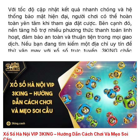
Với tốc độ cập nhật kết quả nhanh chóng và hệ
thống bảo mật hiện đại, người chơi có thể hoàn
toàn yên tâm khi tham gia đặt cược. Bên cạnh đó,
nền tảng hỗ trợ nhiều phương thức thanh toán linh
hoạt, đảm bảo an toàn và thuận tiện trong mọi giao
dịch. Nếu bạn đang tìm kiếm một địa chỉ uy tín để
thử vận may với xổ số trực tuyến, 3KING chắc
chắn là lựa chọn không thể bỏ qua.
Xổ Số Hà Nội VIP 3KING – Hướng Dẫn Cách Chơi Và Mẹo Soi
Giới thiệu về Xổ Số 3KING
Cầu