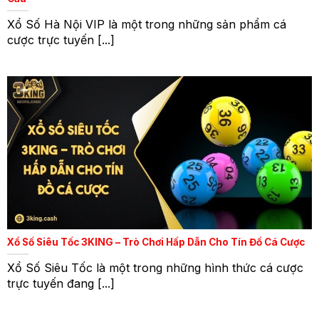
Những ưu điểm nổi bật khi tham
Xổ Số Hà Nội VIP là một trong những sản phẩm cá
cược trực tuyến [...]
gia Xổ Số 3KING
Trải nghiệm chơi Xổ Số 3KING mang đến nhiều lợi
ích vượt trội, giúp người chơi có những khoảnh
khắc giải trí trọn vẹn. Cụ thể:
Hệ thống xổ số đa dạng
Nhà cái không chỉ cung cấp xổ số truyền thống mà
còn mang đến nhiều lựa chọn khác như Keno, Xổ
Số Siêu Tốc, Lotto Hong Kong, cùng các trò chơi
xổ số quốc tế hấp dẫn. Người chơi có thể linh hoạt
lựa chọn loại hình cược phù hợp với chiến lược và
Xổ Số Siêu Tốc 3KING – Trò Chơi Hấp Dẫn Cho Tín Đồ Cá Cược
sở thích cá nhân.
Xổ Số Siêu Tốc là một trong những hình thức cá cược
Cập nhật kết quả chính xác
trực tuyến đang [...]
Một trong những điểm nổi bật của hệ thống chính