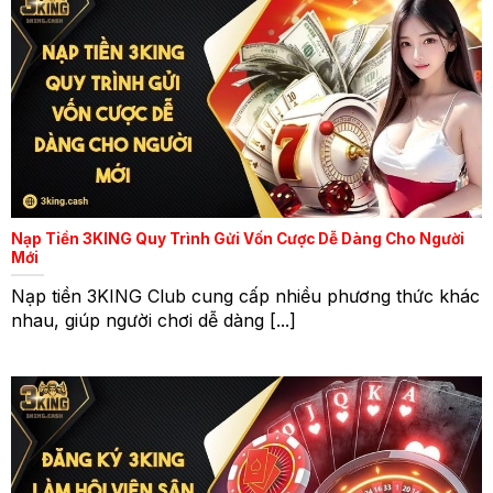
Nạp Tiền 3KING Quy Trình Gửi Vốn Cược Dễ Dàng Cho Người
Mới
Nạp tiền 3KING Club cung cấp nhiều phương thức khác
nhau, giúp người chơi dễ dàng [...]