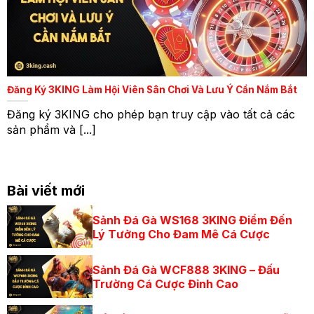
Đăng Ký 3KING Làm Hội Viên Sân Chơi Và Lưu Ý Cần Nắm Bắt
Đăng ký 3KING cho phép bạn truy cập vào tất cả các
sản phẩm và [...]
Bài viết mới
Sảnh Đá Gà WS168 3KING Điểm Đến
Lý Tưởng Cho Đam Mê Cá Cược
Sảnh Đá Gà WCF888 3KING – Đấu
Trường Cá Cược Đỉnh Cao