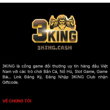
3KING là cổng game đổi thưởng uy tín hàng đầu Việt
Nam với các trò chơi Bắn Cá, Nổ Hũ, Slot Game, Game
Bài... Link Đăng Ký, Đăng Nhập 3KING Club nhận
Giftcode.
VỀ CHÚNG TÔI