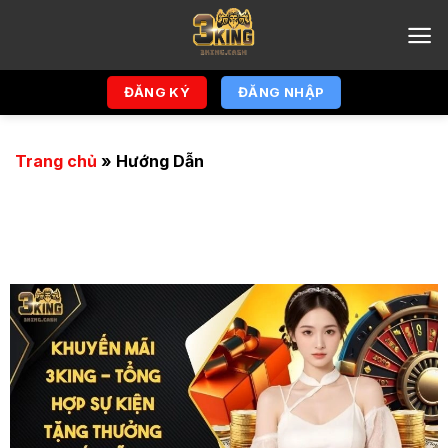
Chuyển
đến
nội
dung
ĐĂNG KÝ
ĐĂNG NHẬP
Trang chủ
»
Hướng Dẫn