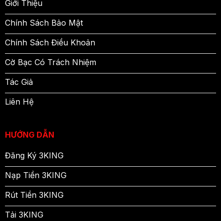
Giới Thiệu
Chính Sách Bảo Mật
Chính Sách Điều Khoản
Cờ Bạc Có Trách Nhiệm
Tác Giả
Liên Hệ
HƯỚNG DẪN
Đăng Ký 3KING
Nạp Tiền 3KING
Rút Tiền 3KING
Tải 3KING