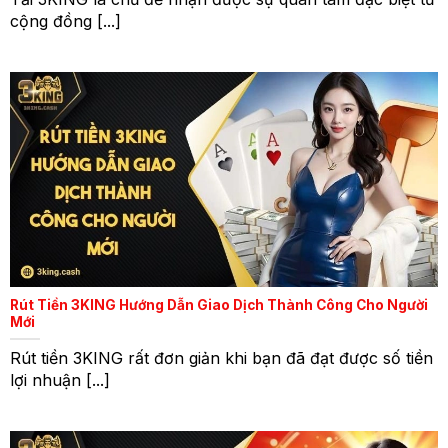
cộng đồng [...]
Rút Tiền 3KING Hướng Dẫn Giao Dịch Thành Công Cho Người
Mới
Rút tiền 3KING rất đơn giản khi bạn đã đạt được số tiền
lợi nhuận [...]