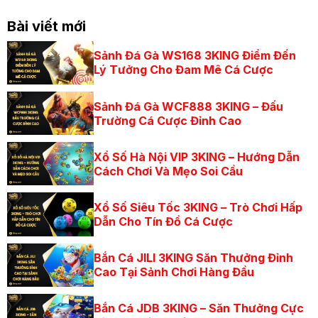
nạp, hoàn tiền, giúp người chơi gia tăng lợi nhuận
đáng kể.
Bài viết mới
Hệ thống đổi thưởng nhanh
Sảnh Đá Gà WS168 3KING Điểm Đến
Lý Tưởng Cho Đam Mê Cá Cược
Với quy trình đổi thưởng hiện đại giúp người chơi có
thể dễ dàng rút tiền về tài khoản thông qua nhiều
Sảnh Đá Gà WCF888 3KING – Đấu
phương thức khác nhau. Thời gian xử lý giao dịch
Trường Cá Cược Đỉnh Cao
nhanh chóng chỉ mất từ 5-10 phút vì vậy anh em
an tâm tận hưởng niềm vui cá cược mà không phải
Xổ Số Hà Nội VIP 3KING – Hướng Dẫn
lo lắng về vấn đề tài chính.
Cách Chơi Và Mẹo Soi Cầu
Xổ Số Siêu Tốc 3KING – Trò Chơi Hấp
Dẫn Cho Tín Đồ Cá Cược
Bắn Cá JILI 3KING Săn Thưởng Đỉnh
Cao Tại Sảnh Chơi Hàng Đầu
Bắn Cá JDB 3KING – Săn Thưởng Cực