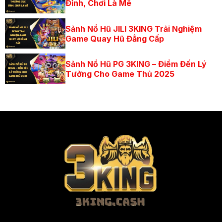
Đỉnh, Chơi Là Mê
Hệ thống đổi thưởng nhanh
Sảnh Nổ Hũ JILI 3KING Trải Nghiệm
Danh sách các trò chơi nổi bật tại
Game Quay Hũ Đẳng Cấp
sảnh Game Bài 3KING
Sảnh Nổ Hũ PG 3KING – Điểm Đến Lý
Nhằm đáp ứng nhu cầu giải trí đa dạng, 3KING
Tưởng Cho Game Thủ 2025
không ngừng mở rộng danh mục trò chơi với nhiều
thể loại hấp dẫn. Dưới đây là một số trò chơi tiêu
biểu tại sảnh cược này:
Tiến Lên Miền Nam
Đây là một trong những trò chơi bài phổ biến nhất,
được yêu thích bởi luật chơi đơn giản nhưng lại có
tính chiến thuật cao. Mỗi ván bài đều mang đến sự
căng thẳng và kịch tính khi người chơi phải vận
dụng tư duy để sắp xếp bài hợp lý, chặn bài đối thủ
và tìm cách đi bài tối ưu nhất. Hệ thống của 3KING
cung cấp nhiều bàn cược với mức cược linh hoạt,